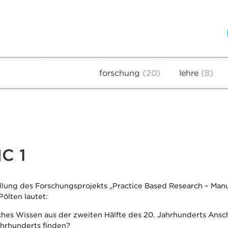
forschung
20
lehre
8
C 1
ellung des Forschungsprojekts „Practice Based Research – Manu
Pölten lautet:
hes Wissen aus der zweiten Hälfte des 20. Jahrhunderts Ansc
Jahrhunderts finden?