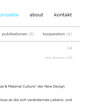
projekte
about
kontakt
publikationen
9
kooperation
6
1
/
4
Peter Bruckner, 2013
al & Material Culture“ der New Design
hluss an die sich verändernde Lebens- und