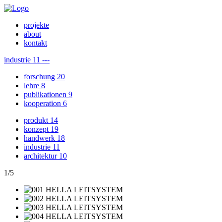
projekte
about
kontakt
industrie
11
---
forschung
20
lehre
8
publikationen
9
kooperation
6
produkt
14
konzept
19
handwerk
18
industrie
11
architektur
10
1
/
5