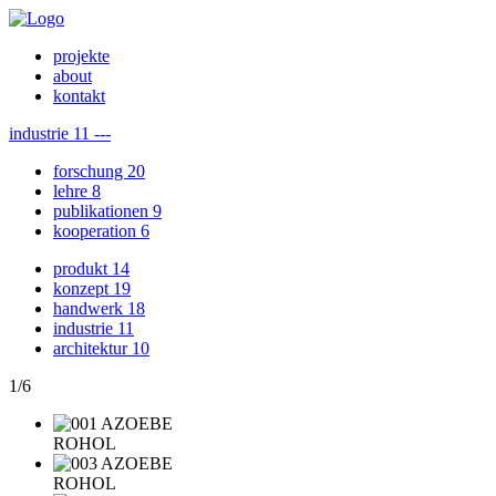
projekte
about
kontakt
industrie
11
---
forschung
20
lehre
8
publikationen
9
kooperation
6
produkt
14
konzept
19
handwerk
18
industrie
11
architektur
10
1
/
6
ROHOL
ROHOL