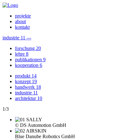
projekte
about
kontakt
industrie
11
---
forschung
20
lehre
8
publikationen
9
kooperation
6
produkt
14
konzept
19
handwerk
18
industrie
11
architektur
10
1
/
3
© DS Automotion GmbH
Blue Danube Robotics GmbH