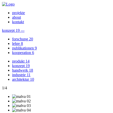
projekte
about
kontakt
konzept
19
---
forschung
20
lehre
8
publikationen
9
kooperation
6
produkt
14
konzept
19
handwerk
18
industrie
11
architektur
10
1
/
4