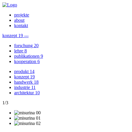
projekte
about
kontakt
konzept
19
---
forschung
20
lehre
8
publikationen
9
kooperation
6
produkt
14
konzept
19
handwerk
18
industrie
11
architektur
10
1
/
3