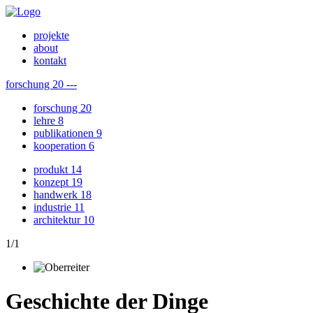
projekte
about
kontakt
forschung
20
---
forschung
20
lehre
8
publikationen
9
kooperation
6
produkt
14
konzept
19
handwerk
18
industrie
11
architektur
10
1
/
1
Geschichte der Dinge