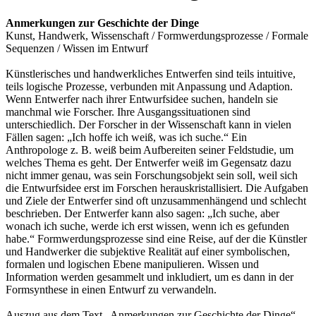
Anmerkungen zur Geschichte der Dinge
Kunst, Handwerk, Wissenschaft / Formwerdungsprozesse / Formale
Sequenzen / Wissen im Entwurf
Künstlerisches und handwerkliches Entwerfen sind teils intuitive,
teils logische Prozesse, verbunden mit Anpassung und Adaption.
Wenn Entwerfer nach ihrer Entwurfsidee suchen, handeln sie
manchmal wie Forscher. Ihre Ausgangssituationen sind
unterschiedlich. Der Forscher in der Wissenschaft kann in vielen
Fällen sagen: „Ich hoffe ich weiß, was ich suche.“ Ein
Anthropologe z. B. weiß beim Aufbereiten seiner Feldstudie, um
welches Thema es geht. Der Entwerfer weiß im Gegensatz dazu
nicht immer genau, was sein Forschungsobjekt sein soll, weil sich
die Entwurfsidee erst im Forschen herauskristallisiert. Die Aufgaben
und Ziele der Entwerfer sind oft unzusammenhängend und schlecht
beschrieben. Der Entwerfer kann also sagen: „Ich suche, aber
wonach ich suche, werde ich erst wissen, wenn ich es gefunden
habe.“ Formwerdungsprozesse sind eine Reise, auf der die Künstler
und Handwerker die subjektive Realität auf einer symbolischen,
formalen und logischen Ebene manipulieren. Wissen und
Information werden gesammelt und inkludiert, um es dann in der
Formsynthese in einen Entwurf zu verwandeln.
Auszug aus dem Text „Anmerkungen zur Geschichte der Dinge“