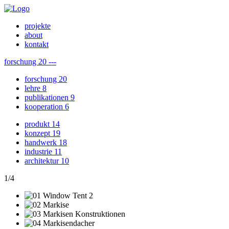
projekte
about
kontakt
forschung
20
---
forschung
20
lehre
8
publikationen
9
kooperation
6
produkt
14
konzept
19
handwerk
18
industrie
11
architektur
10
1
/
4