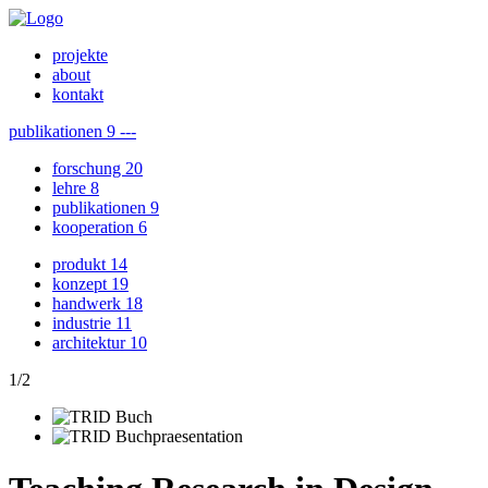
projekte
about
kontakt
publikationen
9
---
forschung
20
lehre
8
publikationen
9
kooperation
6
produkt
14
konzept
19
handwerk
18
industrie
11
architektur
10
1
/
2